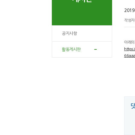
201
작성
공지사항
아래의
https
활동게시판
66aa