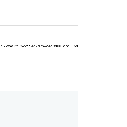
ca936d66aaa3fe76ee554a2&fn=d4d9d003aca936d