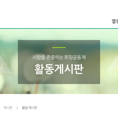
열
열
열
조
사람을 존중하는 희망공동체
주요
회
활동게시판
게시판
>
활동게시판