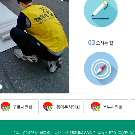
03
오시는 길
주소 : (02636)서울특별시 동대문구 천호대로 83길 3, 포유존 B201호(장안동)