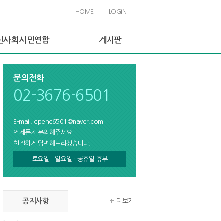
HOME
LOGIN
린사회시민연합
게시판
린사회 소개
공지사항
문의전화
린사회 역사
활동게시판
02-3676-6501
직도
활동 및 사업
E-mail. openc6501@naver.com
원가입 안내
언제든지 문의해주세요
친절하게 답변해드리겠습니다.
토요일ㆍ일요일ㆍ공휴일 휴무
공지사항
더보기