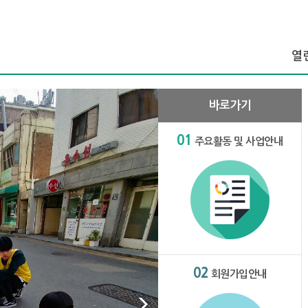
열
열
바로가기
열
조
01
주요활동 및 사업안내
주요
회
02
회원가입안내